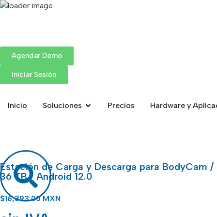
Agendar Demo
Iniciar Sesión
Inicio
Soluciones
Precios
Hardware y Aplica
Estación de Carga y Descarga para BodyCam / 8 
36 TB / Android 12.0
$
16,393.00 MXN