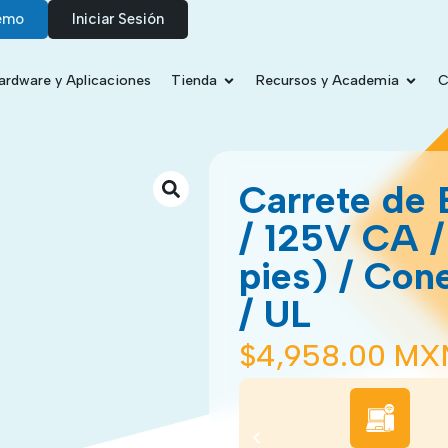
emo
Iniciar Sesión
ardware y Aplicaciones
Tienda
Recursos y Academia
C
Carrete de 
/ 125V CA /
pies) / Co
/ UL
$
4,958.00 MX