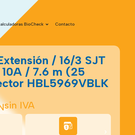
alculadoras BioCheck
Contacto
Extensión / 16/3 SJT
 10A / 7.6 m (25
nector HBL5969VBLK
sin IVA
N