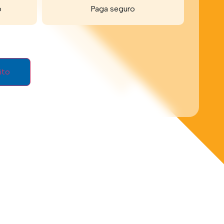
o
Paga seguro
Age
ito