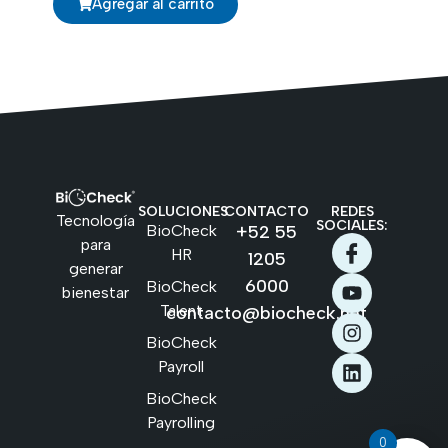
Agregar al carrito
SOLUCIONES
CONTACTO
REDES
Tecnología
SOCIALES:
BioCheck
+52 55
para
HR
1205
generar
6000
BioCheck
bienestar
Talent
contacto@biocheck.net
BioCheck
Payroll
BioCheck
Payrolling
0