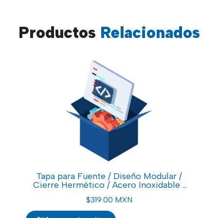
Productos
Relacionados
Tapa para Fuente / Diseño Modular /
F
Cierre Hermético / Acero Inoxidable /
54
Resistente a Corrosión
/
$
319.00 MXN