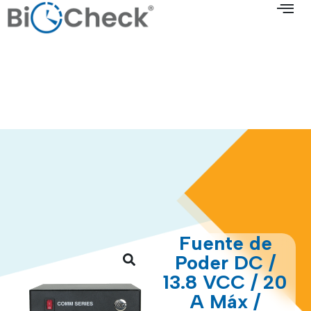
Fuente de
Poder DC /
13.8 VCC / 20
A Máx /