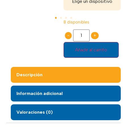
positivo
Elige un dispositivo
Paga seguro
8 disponibles
-
+
Añadir al carrito
Descripción
Información adicional
Valoraciones (0)