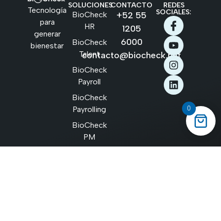
SOLUCIONES
CONTACTO
REDES
Tecnología
SOCIALES:
BioCheck
+52 55
para
HR
1205
generar
6000
BioCheck
bienestar
Talent
contacto@biocheck.net
BioCheck
Payroll
BioCheck
0
Payrolling
BioCheck
PM
BioCheck
Cognition
Copyright © 2026
BioCheck
todos los derechos