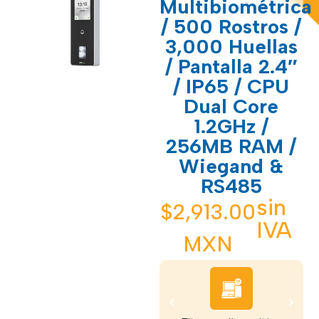
Multibiométrica
/ 500 Rostros /
3,000 Huellas
/ Pantalla 2.4″
/ IP65 / CPU
Dual Core
1.2GHz /
256MB RAM /
Wiegand &
RS485
sin
$
2,913.00
IVA
MXN