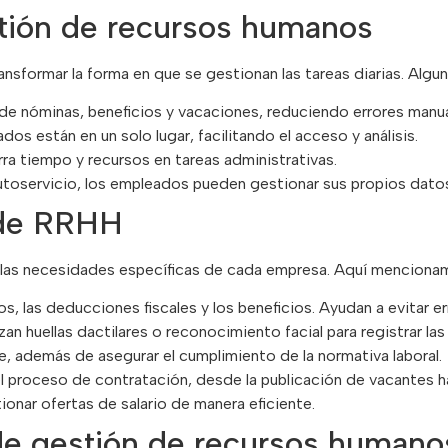
stión de recursos humanos
formar la forma en que se gestionan las tareas diarias. Alguna
n de nóminas, beneficios y vacaciones, reduciendo errores manua
os están en un solo lugar, facilitando el acceso y análisis.
rra tiempo y recursos en tareas administrativas.
utoservicio, los empleados pueden gestionar sus propios datos,
 de RRHH
 las necesidades específicas de cada empresa. Aquí mencionamo
, las deducciones fiscales y los beneficios. Ayudan a evitar er
lizan huellas dactilares o reconocimiento facial para registrar 
e, además de asegurar el cumplimiento de la normativa laboral.
l proceso de contratación, desde la publicación de vacantes ha
onar ofertas de salario de manera eficiente.
de gestión de recursos humano