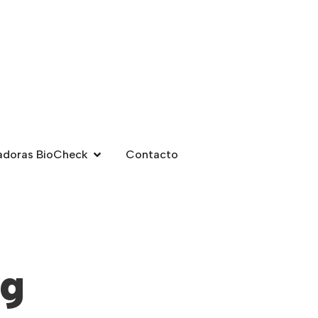
adoras BioCheck
Contacto
og