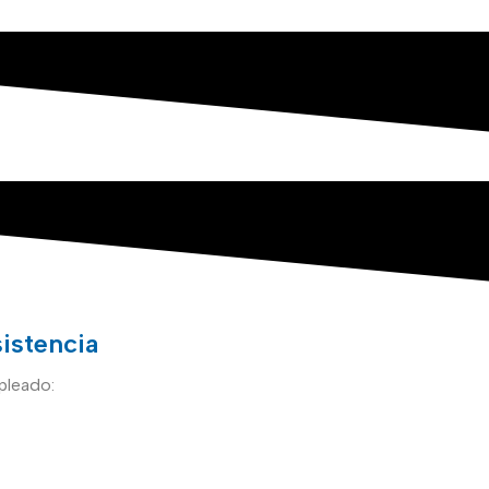
istencia
mpleado: