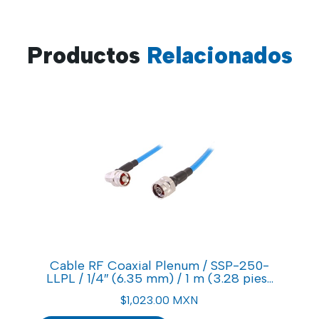
Productos
Relacionados
Cable RF Coaxial Plenum / SSP-250-
LLPL / 1/4″ (6.35 mm) / 1 m (3.28 pies)
/ N Macho a N Macho / Bajo PIM ≤-155
$
1,023.00 MXN
dBc / 0-6 GHz / Blindaje >100 dB