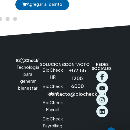
Agregar al carrito
SOLUCIONES
CONTACTO
REDES
Tecnología
SOCIALES:
BioCheck
+52 55
para
HR
1205
generar
6000
BioCheck
bienestar
Talent
contacto@biocheck.net
BioCheck
Payroll
BioCheck
Payrolling