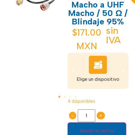
Macho a UHF
Macho / 50 Ω /
Blindaje 95%
sin
$
171.00
IVA
MXN
Recibe tu dispositivo
Elige un dispositivo
4 disponibles
-
+
Añadir al carrito