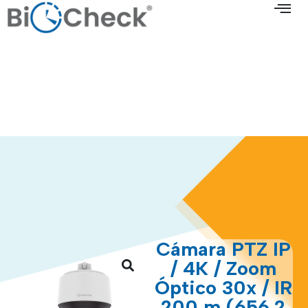
Cámara PTZ IP
/ 4K / Zoom
Óptico 30x / IR
200 m (656.2