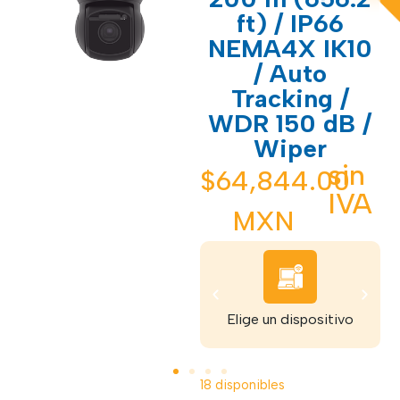
ft) / IP66
NEMA4X IK10
/ Auto
Tracking /
WDR 150 dB /
Wiper
sin
$
64,844.00
IVA
MXN
Recibe tu dispositivo
Elige un dispositivo
18 disponibles