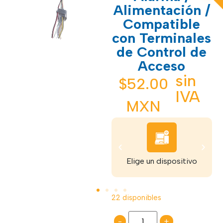
Alimentación /
Compatible
con Terminales
de Control de
Acceso
sin
$
52.00
IVA
MXN
ibe tu dispositivo
Elige un dispositivo
Pa
22 disponibles
-
+