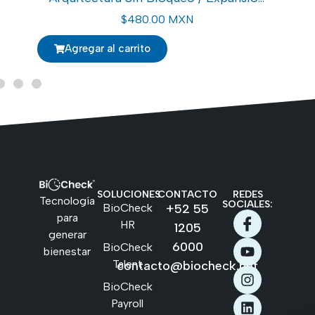
Modular / Gigabit Ethernet /
I
$
480.00 MXN
Alimentación Redundante
Agregar al carrito
SOLUCIONES
CONTACTO
REDES
Tecnología
SOCIALES:
BioCheck
+52 55
para
HR
1205
generar
6000
BioCheck
bienestar
Talent
contacto@biocheck.net
BioCheck
Payroll