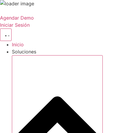
Ir
al
Agendar Demo
contenido
Iniciar Sesión
Inicio
Soluciones