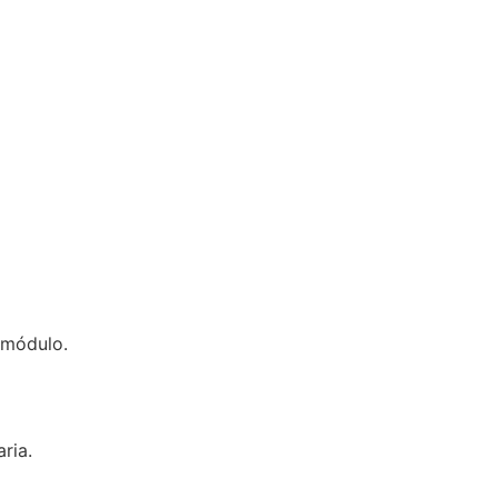
 módulo.
ria.