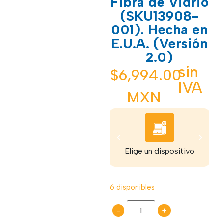
Fibra de Vidrio
(SKU13908-
001). Hecha en
E.U.A. (Versión
2.0)
sin
$
6,994.00
IVA
MXN
Elige un dispositivo
6 disponibles
-
+