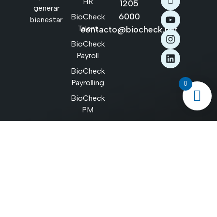
HR
1205
generar
6000
BioCheck
bienestar
Talent
contacto@biocheck.net
BioCheck
Payroll
BioCheck
Payrolling
0
BioCheck
PM
BioCheck
Cognition
Copyright © 2026
BioCheck
todos los derechos
reservados.
Términos y condiciones
Aviso de privacidad