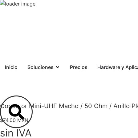
Agendar Demo
Iniciar Sesión
Inicio
Soluciones
Precios
Hardware y Aplic
Conector Mini-UHF Macho / 50 Ohm / Anillo Ple
$
74.00 MXN
sin IVA