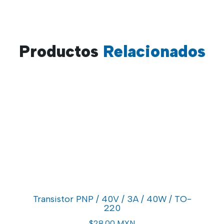
Productos
Relacionados
Transistor PNP / 40V / 3A / 40W / TO-
220
C
$
28.00 MXN