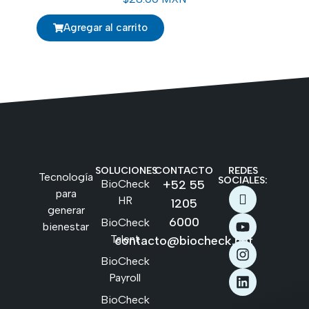
Agregar al carrito
SOLUCIONES
CONTACTO
REDES
Tecnología
SOCIALES:
BioCheck
+52 55
para
HR
1205
generar
6000
BioCheck
bienestar
Talent
contacto@biocheck.net
BioCheck
Payroll
BioCheck